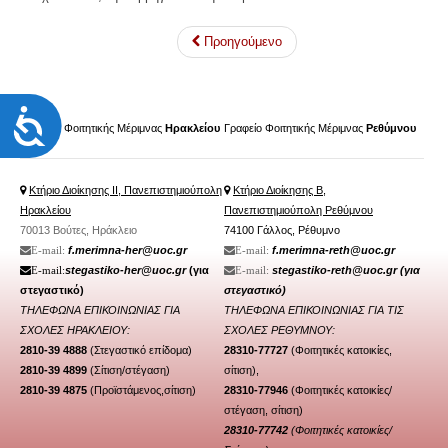
Προηγούμενο
Προσιτότητα
Γραφείο Φοιτητικής Μέριμνας
Ηρακλείου
Γραφείο Φοιτητικής Μέριμνας
Ρεθύμνου
Κτήριο Διοίκησης ΙΙ, Πανεπιστημιούπολη
Κτήριο Διοίκησης Β,
Ηρακλείου
Πανεπιστημιούπολη Ρεθύμνου
70013 Βούτες, Ηράκλειο
74100 Γάλλος, Ρέθυμνο
f.merimna-her@uoc.gr
f.merimna-reth@uoc.gr
Ε-mail:
Ε-mail:
stegastiko-her@uoc.gr
(για
stegastiko-reth@uoc.gr
(για
Ε-mail:
Ε-mail:
στεγαστικό)
στεγαστικό)
ΤΗΛΕΦΩΝΑ ΕΠΙΚΟΙΝΩΝΙΑΣ ΓΙΑ
ΤΗΛΕΦΩΝΑ ΕΠΙΚΟΙΝΩΝΙΑΣ ΓΙΑ ΤΙΣ
ΣΧΟΛΕΣ ΗΡΑΚΛΕΙΟΥ:
ΣΧΟΛΕΣ ΡΕΘΥΜΝΟΥ:
2810-39 4888
(Στεγαστικό επίδομα)
28310-77727
(Φοιτητικές κατοικίες,
2810-39 4899
(Σίτιση/
στέγαση
)
σίτιση),
2810-39 4875
(Προϊστάμενος,σίτιση)
28310-77946
(
Φοιτητικές κατοικίες/
στέγαση
, σίτιση)
28310-77742
(Φοιτητικές κατοικίες/