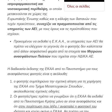
ΕΣΤΙΑΤΌΡΙΑ
ιατροφαρμακευτική και
Όλες οι σελίδες
νοσοκομειακή περίθαλψη,
οι οποίοι
μετακινούνται σε χώρες της
ΦΟΙΤΗΤΙΚΉ ΖΩΉ
Ευρωπαϊκής Ένωσης καθώς και η κάλυψη των δαπανών που
τυχόν προκύπτουν,
συνεχίζει να πραγματοποιείται
από́ τις
Αθλητισμός
υπηρεσίες των ΑΕΙ
, με τους όρους και τις προϋποθέσεις που
Φοιτητικό Κέντρο
ισχύουν.
ΚΕ.ΨΥ.ΣΥ
Προκειμένου να εκδοθεί η Ε.Κ.Α.Α., οι υπηρεσίες των ΑΕΙ θα
πρέπει να ελέγχουν το γεγονός ότι ο φοιτητής δεν καλύπτεται
Συνήγορος του φοιτητή
από́ άλλον ασφαλιστικό́ φορέα από́ τα στοιχεία
του Μητρώου
Απασχόληση & Σταδιοδρομία
ανασφάλιστων Πολιτών
που τηρείται στην ΗΔΙΚΑ ΑΕ.
Διάφορα χρήσιμα
Η διαδικασία έκδοσης της ΕΚΑΑ από το Πανεπιστήμιο για τους
Φωτογραφικό Λεύκωμα
ανασφάλιστους φοιτητές είναι η ακόλουθη:
ΑΝΑΚΟΙΝΩΣΕΙΣ
ο φοιτητής συμπληρώνει την σχετική αίτηση για τη χορήγηση
της ΕΚΑΑ στο Τμήμα Μεταπτυχιακών Σπουδών ,
ακολουθώντας σχετικές οδηγίες.
ΕΠΙΚΟΙΝΩΝΊΑ
Οι φοιτητές/τριες πρέπει να γνωρίζουν ότι η ΕΚΑΑ θα εκδοθεί
από το Πανεπιστήμιο Κρήτης μόνο αν είναι ανασφάλιστος και
Προσωπικό
ότι
στην περίπτωση που λήξει / ανασταλεί η φοιτητική του
ιδιότητα και ισχύει ακόμη η ΕΚΑΑ, θα πρέπει να την
Φοιτητική Μέριμνα Ηρακλείου