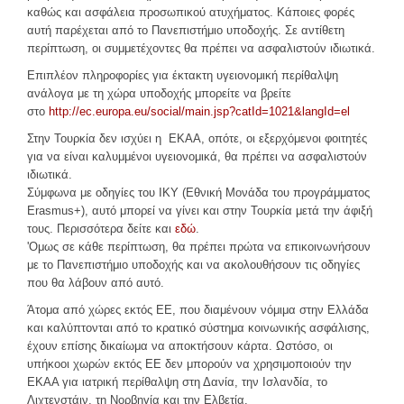
καθώς και ασφάλεια προσωπικού ατυχήματος. Κάποιες φορές
αυτή παρέχεται από το Πανεπιστήμιο υποδοχής. Σε αντίθετη
περίπτωση, οι συμμετέχοντες θα πρέπει να ασφαλιστούν ιδιωτικά.
Επιπλέον πληροφορίες για έκτακτη υγειονομική περίθαλψη
ανάλογα με τη χώρα υποδοχής μπορείτε να βρείτε
στο
http://ec.europa.eu/social/main.jsp?catId=1021&langId=el
Στην Τουρκία δεν ισχύει η ΕΚΑΑ, οπότε, οι εξερχόμενοι φοιτητές
για να είναι καλυμμένοι υγειονομικά, θα πρέπει να ασφαλιστούν
ιδιωτικά.
Σύμφωνα με οδηγίες του ΙΚΥ (Εθνική Μονάδα του προγράμματος
Erasmus+), αυτό μπορεί να γίνει και στην Τουρκία μετά την άφιξή
τους. Περισσότερα δείτε και
εδώ
.
'Ομως σε κάθε περίπτωση, θα πρέπει πρώτα να επικοινωνήσουν
με το Πανεπιστήμιο υποδοχής και να ακολουθήσουν τις οδηγίες
που θα λάβουν από αυτό.
Άτομα από χώρες εκτός ΕΕ, που διαμένουν νόμιμα στην Ελλάδα
και καλύπτονται από το κρατικό σύστημα κοινωνικής ασφάλισης,
έχουν επίσης δικαίωμα να αποκτήσουν κάρτα. Ωστόσο, οι
υπήκοοι χωρών εκτός ΕΕ δεν μπορούν να χρησιμοποιούν την
ΕΚΑΑ για ιατρική περίθαλψη στη Δανία, την Ισλανδία, το
Λιχτενστάιν, τη Νορβηγία και την Ελβετία.