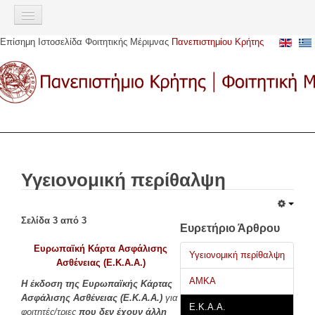
Σημείωση:
Αυτός
ο
Επίσημη Ιστοσελίδα Φοιτητικής Μέριμνας
Πανεπιστημίου Κρήτης
ιστότοπος
ΑΡΧΙΚΉ
περιλαμβάνει
ένα
ΠΑΡΟΧΈΣ
σύστημα
προσβασιμότητας.
Σίτιση
Στέγαση
Στεγαστικό επίδομα
Υγειονομική περίθαλψη
Αστική μετακίνηση
Υγειονομική περίθαλψη
Σελίδα 3 από 3
Ευρωπαϊκή Κάρτα Ασφάλισης Ασθενείας (Ε.Κ.Α.Α)
Ευρετήριο Άρθρου
Ακαδημαϊκή Ταυτότητα (πάσο)
Ευρωπαϊκή Κάρτα Ασφάλισης
Υγειονομική περίθαλψη
Ασθένειας (Ε.Κ.Α.Α.)
Υποτροφίες
AMKA
Η έκδοση της Ευρωπαϊκής Κάρτας
Κοινωνική μέριμνα
Ασφάλισης Ασθένειας (Ε.Κ.Α.Α.)
για
E.K.A.A.
φοιτητές/τριες
που δεν έχουν άλλη