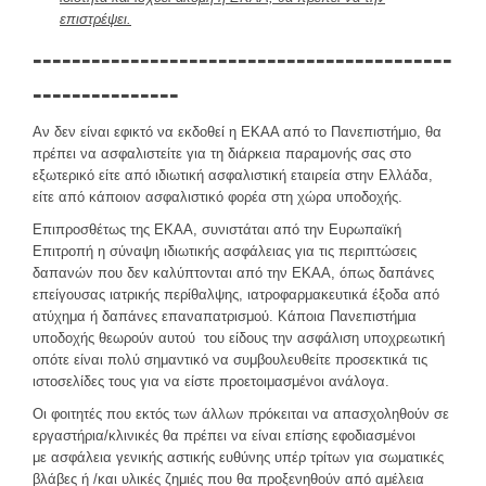
επιστρέψει.
Φοιτητική Μέριμνα Ρεθύμνου
-------------------------------------------
Συχνές Ερωτήσεις
---------------
Προτάσεις - Βελτιώσεις - Σκέψεις - Παράπονα
Αν δεν είναι εφικτό να εκδοθεί η ΕΚΑΑ από το Πανεπιστήμιο, θα
ΠΛΗΡΟΦΟΡΊΕΣ
πρέπει να ασφαλιστείτε για τη διάρκεια παραμονής σας στο
εξωτερικό είτε από ιδιωτική ασφαλιστική εταιρεία στην Ελλάδα,
είτε από κάποιον ασφαλιστικό φορέα στη χώρα υποδοχής.
Επιπροσθέτως της ΕΚΑΑ, συνιστάται από την Ευρωπαϊκή
Επιτροπή η σύναψη ιδιωτικής ασφάλειας για τις περιπτώσεις
δαπανών που δεν καλύπτονται από την ΕΚΑΑ, όπως δαπάνες
επείγουσας ιατρικής περίθαλψης, ιατροφαρμακευτικά έξοδα από
ατύχημα ή δαπάνες επαναπατρισμού. Κάποια Πανεπιστήμια
υποδοχής θεωρούν αυτού του είδους την ασφάλιση υποχρεωτική
οπότε είναι πολύ σημαντικό να συμβουλευθείτε προσεκτικά τις
ιστοσελίδες τους για να είστε προετοιμασμένοι ανάλογα.
Οι φοιτητές που εκτός των άλλων πρόκειται να απασχοληθούν σε
εργαστήρια/κλινικές θα πρέπει να είναι επίσης εφοδιασμένοι
με ασφάλεια γενικής αστικής ευθύνης υπέρ τρίτων για σωματικές
βλάβες ή /και υλικές ζημιές που θα προξενηθούν από αμέλεια