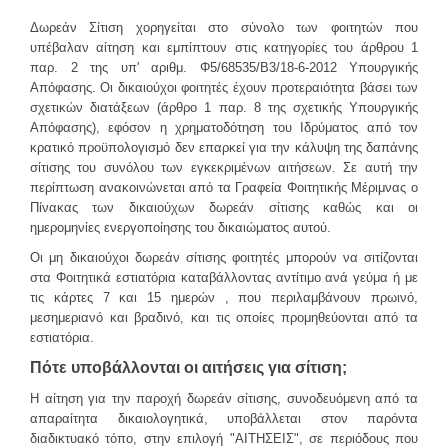
Δωρεάν Σίτιση χορηγείται στο σύνολο
των φοιτητών που
Φοιτητική Μέριμνα Ρεθύμνου
υπέβαλαν αίτηση
και εμπίπτουν στις κατηγορίες του άρθρου 1
Συχνές Ερωτήσεις
παρ. 2 της υπ' αριθμ. Φ5/68535/Β3/18-6-2012 Υπουργικής
Απόφασης. Οι δικαιούχοι φοιτητές έχουν προτεραιότητα βάσει των
Προτάσεις - Βελτιώσεις - Σκέψεις - Παράπονα
σχετικών διατάξεων (άρθρο 1 παρ. 8 της σχετικής Υπουργικής
Απόφασης), εφόσον η χρηματοδότηση του Ιδρύματος από τον
ΠΛΗΡΟΦΟΡΊΕΣ
κρατικό προϋπολογισμό δεν επαρκεί για την κάλυψη της δαπάνης
σίτισης του συνόλου των εγκεκριμένων αιτήσεων. Σε αυτή την
περίπτωση ανακοινώνεται από τα Γραφεία Φοιτητικής Μέριμνας ο
Πίνακας των δικαιούχων δωρεάν σίτισης καθώς και οι
ημερομηνίες ενεργοποίησης του δικαιώματος αυτού.
Οι μη δικαιούχοι δωρεάν σίτισης φοιτητές μπορούν να σιτίζονται
στα Φοιτητικά εστιατόρια καταβάλλοντας αντίτιμο ανά γεύμα ή με
τις κάρτες 7 και 15 ημερών , που περιλαμβάνουν πρωινό,
μεσημεριανό και βραδινό, και τις οποίες προμηθεύονται από τα
εστιατόρια.
Πότε υποβάλλονται οι αιτήσεις για σίτιση;
Η αίτηση για την παροχή δωρεάν σίτισης, συνοδευόμενη από τα
απαραίτητα δικαιολογητικά, υποβάλλεται στον παρόντα
διαδικτυακό τόπο, στην επιλογή "ΑΙΤΗΣΕΙΣ", σε περιόδους που