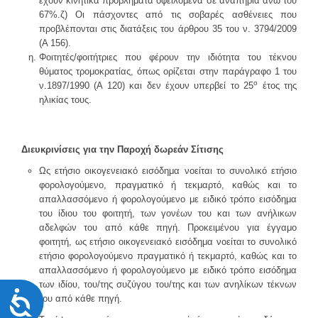
έχουν κινητικά προβλήματα οφειλόμενα σε αναπηρία άνω του
67%.ζ) Οι πάσχοντες από τις σοβαρές ασθένειες που
προβλέπονται στις διατάξεις του άρθρου 35 του ν. 3794/2009
(Α 156).
Φοιτητές/φοιτήτριες που φέρουν την ιδιότητα του τέκνου
θύματος τρομοκρατίας, όπως ορίζεται στην παράγραφο 1 του
ο
ν.1897/1990 (Α 120) και δεν έχουν υπερβεί το 25
έτος της
ηλικίας τους.
Διευκρινίσεις για την Παροχή δωρεάν Σίτισης
Ως ετήσιο οικογενειακό εισόδημα νοείται το συνολικό ετήσιο
φορολογούμενο, πραγματικό ή τεκμαρτό, καθώς και το
απαλλασσόμενο ή φορολογούμενο με ειδικό τρόπο εισόδημα
του ίδιου του φοιτητή, των γονέων του και των ανήλικων
αδελφών του από κάθε πηγή. Προκειμένου για έγγαμο
φοιτητή, ως ετήσιο οικογενειακό εισόδημα νοείται το συνολικό
ετήσιο φορολογούμενο πραγματικό ή τεκμαρτό, καθώς και το
απαλλασσόμενο ή φορολογούμενο με ειδικό τρόπο εισόδημα
των ιδίου, του/της συζύγου του/της και των ανηλίκων τέκνων
Προσιτότητα
του από κάθε πηγή.