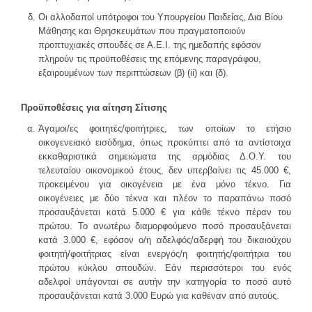
Οι αλλοδαποί υπότροφοι του Υπουργείου Παιδείας, Δια Βίου
Μάθησης και Θρησκευμάτων που πραγματοποιούν
προπτυχιακές σπουδές σε Α.Ε.Ι. της ημεδαπής εφόσον
πληρούν τις προϋποθέσεις της επόμενης παραγράφου,
εξαιρουμένων των περιπτώσεων (β) (ii) και (δ).
Προϋποθέσεις για αίτηση Σίτισης
Άγαμοι/ες φοιτητές/φοιτήτριες, των οποίων το ετήσιο
οικογενειακό εισόδημα, όπως προκύπτει από τα αντίστοιχα
εκκαθαριστικά σημειώματα της αρμόδιας Δ.Ο.Υ. του
τελευταίου οικονομικού έτους, δεν υπερβαίνει τις 45.000 €,
προκειμένου για οικογένεια με ένα μόνο τέκνο. Για
οικογένειες με δύο τέκνα και πλέον το παραπάνω ποσό
προσαυξάνεται κατά 5.000 € για κάθε τέκνο πέραν του
πρώτου. Το ανωτέρω διαμορφούμενο ποσό προσαυξάνεται
κατά 3.000 €, εφόσον ο/η αδελφός/αδερφή του δικαιούχου
φοιτητή/φοιτήτριας είναι ενεργός/η φοιτητής/φοιτήτρια του
πρώτου κύκλου σπουδών. Εάν περισσότεροι του ενός
αδελφοί υπάγονται σε αυτήν την κατηγορία το ποσό αυτό
προσαυξάνεται κατά 3.000 Ευρώ για καθέναν από αυτούς.