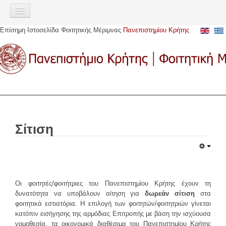
Σημείωση:
Αυτός
ο
Επίσημη Ιστοσελίδα Φοιτητικής Μέριμνας
Πανεπιστημίου Κρήτης
ιστότοπος
ΑΡΧΙΚΉ
περιλαμβάνει
ένα
ΠΑΡΟΧΈΣ
σύστημα
προσβασιμότητας.
Σίτιση
Στέγαση
Στεγαστικό επίδομα
Σίτιση
Αστική μετακίνηση
Υγειονομική περίθαλψη
Ευρωπαϊκή Κάρτα Ασφάλισης Ασθενείας (Ε.Κ.Α.Α)
Ακαδημαϊκή Ταυτότητα (πάσο)
Οι φοιτητές/φοιτήτριες του Πανεπιστημίου Κρήτης έχουν τη
Υποτροφίες
δυνατότητα να υποβάλουν αίτηση για
δωρεάν σίτιση
στα
φοιτητικά εστιατόρια. Η επιλογή των φοιτητών/φοιτητριών γίνεται
Κοινωνική μέριμνα
κατόπιν εισήγησης της αρμόδιας Επιτροπής με βάση την ισχύουσα
νομοθεσία, τα οικονομικά διαθέσιμα του Πανεπιστημίου Κρήτης