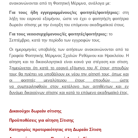
ανακοινώνονται από τη Φοιτητική Μέριμνα, ανάλογα με:
Για τους ήδη εγγεγραμμένους/ες φοιτητές/φοιτήτριες:
στη
λήξη του εαρινού εξαμήνου, ώστε να έχει ο φοιτητής/η φοιτήτρια
δωρεάν σίτισης με την έναρξη του επόμενου ακαδημαϊκού έτους.
Για τους νεοεισερχόμενους/ές φοιτητές/φοιτήτριες:
το
Σεπτέμβριο, κατά την περίοδο των εγγραφών τους.
Οι ημερομηνίες υποβολής των αιτήσεων ανακοινώνονται από τα
Γραφεία Φοιτητικής Μέριμνας Σχολών Ρεθύμνου και Ηρακλείου. Η
αίτηση και τα δικαιολογητικά είναι κοινά για στέγαση και σίτιση.
Σ
ημειώνεται ότι κατά το εαρινό εξάμηνο του Α' έτους σπουδών
τους θα πρέπει να υποβάλουν εκ νέου την αίτησή τους, όπως και
οι φοιτητές μεγαλύτερου έτους σπουδών, ώστε
να συμπεριληφθούν στον κατάλογο των αιτηθέντων και εν
δυνάμει δικαιούχων σίτισης και κατά το επόμενο ακαδημαϊκό έτος.
Δικαιούχοι δωρεάν σίτισης
Προϋποθέσεις για αίτηση Σίτισης
Κατηγορίες προτεραιότητας στη Δωρεάν Σίτιση