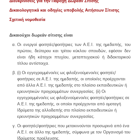
Διευκρινίσεις για την Παροχή Δωρεάν Σίτισης
Δικαιολογητικά και οδηγίες υποβολής Αιτήσεων Σίτισης
Σχετική νομοθεσία
Δικαιούχοι δωρεάν σίτισης είναι
Οι ενεργοί φοιτητές/φοιτήτριες των Α.Ε.Ι. της ημεδαπής, του
πρώτου, δεύτερου και τρίτου κύκλου σπουδών, εφόσον δεν
είναι ήδη κάτοχοι πτυχίου, μεταπτυχιακού ή διδακτορικού
τίτλου αντίστοιχα.
(i) Οι εγγεγραμμένοι/ες ως φιλοξενούμενοι/ες φοιτητές/
φοιτήτριες σε Α.Ε.Ι. της ημεδαπής, οι οποίοι/ες προέρχονται
από άλλα Α.Ε.Ι. της ημεδαπής στο πλαίσιο εκπαιδευτικών ή
ερευνητικών προγραμμάτων συνεργασίας. (ii) Οι
εγγεγραμμένοι/ες ως φιλοξενούμενοι/ες φοιτητές/φοιτήτριες σε
Α.Ε.Ι. της ημεδαπής, οι οποίοι προέρχονται από ομοταγή
Ιδρύματα της αλλοδαπής στο πλαίσιο εκπαιδευτικών ή
ερευνητικών προγραμμάτων συνεργασίας.
Οι φοιτητές/φοιτήτριες που μετακινούνται προσωρινά από ένα
Α.Ε.Ι. σε άλλο της ημεδαπής, σύμφωνα με τον Οργανισμό του
Ιδρύματος προέλευσης.