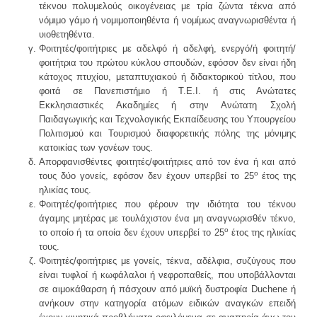
τέκνου πολυμελούς οικογένειας με τρία ζώντα τέκνα από
νόμιμο γάμο ή νομιμοποιηθέντα ή νομίμως αναγνωρισθέντα ή
υιοθετηθέντα.
Φοιτητές/φοιτήτριες με αδελφό ή αδελφή, ενεργό/ή φοιτητή/
φοιτήτρια του πρώτου κύκλου σπουδών, εφόσον δεν είναι ήδη
κάτοχος πτυχίου, μεταπτυχιακού ή διδακτορικού τίτλου, που
φοιτά σε Πανεπιστήμιο ή Τ.Ε.Ι. ή στις Ανώτατες
Εκκλησιαστικές Ακαδημίες ή στην Ανώτατη Σχολή
Παιδαγωγικής και Τεχνολογικής Εκπαίδευσης του Υπουργείου
Πολιτισμού και Τουρισμού διαφορετικής πόλης της μόνιμης
κατοικίας των γονέων τους.
Απορφανισθέντες φοιτητές/φοιτήτριες από τον ένα ή και από
ο
τους δύο γονείς, εφόσον δεν έχουν υπερβεί το 25
έτος της
ηλικίας τους.
Φοιτητές/φοιτήτριες που φέρουν την ιδιότητα του τέκνου
άγαμης μητέρας με τουλάχιστον ένα μη αναγνωρισθέν τέκνο,
ο
το οποίο ή τα οποία δεν έχουν υπερβεί το 25
έτος της ηλικίας
τους.
Φοιτητές/φοιτήτριες με γονείς, τέκνα, αδέλφια, συζύγους που
είναι τυφλοί ή κωφάλαλοι ή νεφροπαθείς, που υποβάλλονται
σε αιμοκάθαρση ή πάσχουν από μυϊκή δυστροφία Duchene ή
ανήκουν στην κατηγορία ατόμων ειδικών αναγκών επειδή