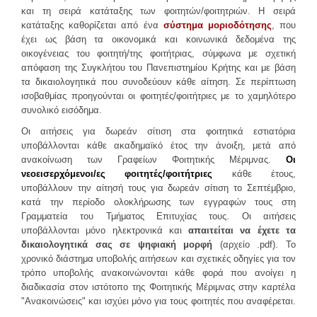
ΕΣΤΙΑΤΌΡΙΑ
και τη σειρά κατάταξης των φοιτητών/φοιτητριών. Η σειρά
κατάταξης καθορίζεται από ένα
σύστημα μοριοδότησης
, που
έχει ως βάση τα οικονομικά και κοινωνικά δεδομένα της
ΦΟΙΤΗΤΙΚΉ ΖΩΉ
οικογένειας του φοιτητή/της φοιτήτριας, σύμφωνα με σχετική
απόφαση της Συγκλήτου του Πανεπιστημίου Κρήτης και με βάση
Αθλητισμός
τα δικαιολογητικά που συνοδεύουν κάθε αίτηση. Σε περίπτωση
Φοιτητικό Κέντρο
ισοβαθμίας προηγούνται οι φοιτητές/φοιτήτριες με το χαμηλότερο
συνολικό εισόδημα.
ΚΕ.ΨΥ.ΣΥ
Οι αιτήσεις για δωρεάν σίτιση στα φοιτητικά εστιατόρια
Συνήγορος του φοιτητή
υποβάλλονται κάθε ακαδημαϊκό έτος την άνοιξη, μετά από
Απασχόληση & Σταδιοδρομία
ανακοίνωση των Γραφείων Φοιτητικής Μέριμνας.
Οι
νεοεισερχόμενοι/ες φοιτητές/φοιτήτριες
κάθε έτους,
Διάφορα χρήσιμα
υποβάλλουν την αίτησή τους για δωρεάν σίτιση το Σεπτέμβριο,
Φωτογραφικό Λεύκωμα
κατά την περίοδο ολοκλήρωσης των εγγραφών τους στη
Γραμματεία του Τμήματος Επιτυχίας τους. Οι αιτήσεις
ΑΝΑΚΟΙΝΩΣΕΙΣ
υποβάλλονται μόνο ηλεκτρονικά και
απαιτείται να έχετε τα
δικαιολογητικά σας σε ψηφιακή μορφή
(αρχείο .
pdf
). Το
χρονικό διάστημα υποβολής αιτήσεων και σχετικές οδηγίες για τον
ΕΠΙΚΟΙΝΩΝΊΑ
τρόπο υποβολής ανακοινώνονται κάθε φορά που ανοίγει η
διαδικασία στον ιστότοπο της Φοιτητικής Μέριμνας στην καρτέλα
Προσωπικό
"Ανακοινώσεις" και ισχύει μόνο για τους φοιτητές που αναφέρεται.
Φοιτητική Μέριμνα Ηρακλείου