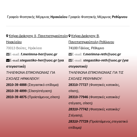
Γραφείο Φοιτητικής Μέριμνας
Ηρακλείου
Γραφείο Φοιτητικής Μέριμνας
Ρεθύμνου
Κτήριο Διοίκησης ΙΙ, Πανεπιστημιούπολη
Κτήριο Διοίκησης Β,
Ηρακλείου
Πανεπιστημιούπολη Ρεθύμνου
70013 Βούτες, Ηράκλειο
74100 Γάλλος, Ρέθυμνο
f.merimna-her@uoc.gr
f.merimna-reth@uoc.gr
Ε-mail:
Ε-mail:
stegastiko-her@uoc.gr
(για
stegastiko-reth@uoc.gr
(για
Ε-mail:
Ε-mail:
στεγαστικό)
στεγαστικό)
ΤΗΛΕΦΩΝΑ ΕΠΙΚΟΙΝΩΝΙΑΣ ΓΙΑ
ΤΗΛΕΦΩΝΑ ΕΠΙΚΟΙΝΩΝΙΑΣ ΓΙΑ ΤΙΣ
ΣΧΟΛΕΣ ΗΡΑΚΛΕΙΟΥ:
ΣΧΟΛΕΣ ΡΕΘΥΜΝΟΥ:
2810-39 4888
(Στεγαστικό επίδομα)
28310-77727
(Φοιτητικές κατοικίες,
2810-39 4899
(Σίτιση/
στέγαση
)
σίτιση),
2810-39 4875
(Προϊστάμενος,σίτιση)
28310-77946
(
Φοιτητικές κατοικίες/
στέγαση
, σίτιση)
28310-77742
(Φοιτητικές κατοικίες/
Στέγαση),
28310-77729
(
Προϊστάμενος,στεγαστικό
επίδομα
)