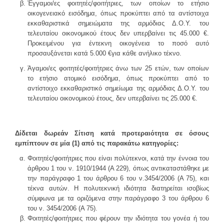
Έγγαμοι/ες φοιτητές/φοιτήτριες, των οποίων το ετήσιο
οικογενειακό εισόδημα, όπως προκύπτει από τα αντίστοιχα
εκκαθαριστικά σημειώματα της αρμόδιας Δ.Ο.Υ. του
τελευταίου οικονομικού έτους δεν υπερβαίνει τις 45.000 €.
Προκειμένου για έντεκνη οικογένεια το ποσό αυτό
προσαυξάνεται κατά 5.000 €για κάθε ανήλικο τέκνο.
Άγαμοι/ες φοιτητές/φοιτήτριες άνω των 25 ετών, των οποίων
το ετήσιο ατομικό εισόδημα, όπως προκύπτει από το
αντίστοιχο εκκαθαριστικό σημείωμα της αρμόδιας Δ.Ο.Υ. του
τελευταίου οικονομικού έτους, δεν υπερβαίνει τις 25.000 €.
Δίδεται δωρεάν Σίτιση κατά προτεραιότητα σε όσους
εμπίπτουν σε μία (1) από τις παρακάτω κατηγορίες:
Φοιτητές/φοιτήτριες που είναι πολύτεκνοι, κατά την έννοια του
άρθρου 1 του ν. 1910/1944 (Α 229), όπως αντικαταστάθηκε με
την παράγραφο 1 του άρθρου 6 του ν.3454/2006 (Α 75), και
τέκνα αυτών. Η πολυτεκνική ιδιότητα διατηρείται ισοβίως
σύμφωνα με τα οριζόμενα στην παράγραφο 3 του άρθρου 6
του ν. 3454/2006 (Α 75).
Φοιτητές/φοιτήτριες που φέρουν την ιδιότητα του γονέα ή του