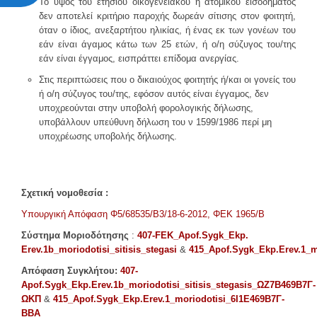
Το ύψος του ετήσιου οικογενειακού ή ατομικού εισοδήματος
δεν αποτελεί κριτήριο παροχής δωρεάν σίτισης στον φοιτητή,
όταν ο ίδιος, ανεξαρτήτου ηλικίας, ή ένας εκ των γονέων του
εάν είναι άγαμος κάτω των 25 ετών, ή ο/η σύζυγος του/της
εάν είναι έγγαμος, εισπράττει επίδομα ανεργίας.
Στις περιπτώσεις που ο δικαιούχος φοιτητής ή/και οι γονείς του
ή ο/η σύζυγος του/της, εφόσον αυτός είναι έγγαμος, δεν
υποχρεούνται στην υποβολή φορολογικής δήλωσης,
υποβάλλουν υπεύθυνη δήλωση του ν 1599/1986 περί μη
υποχρέωσης υποβολής δήλωσης.
Σχετική νομοθεσία :
Υπουργική Απόφαση Φ5/68535/Β3/18-6-2012, ΦΕΚ 1965/Β
Σύστημα Μοριοδότησης
:
407-FEK_Apof.Sygk_Ekp.
Erev.1b_moriodotisi_sitisis_stegasi
&
415_Apof.Sygk_Ekp.Erev.1_m
Απόφαση Συγκλήτου:
407-
Apof.Sygk_Ekp.Erev.1b_moriodotisi_sitisis_stegasis_ΩΖ7Β469Β7Γ-
ΩΚΠ
&
415_Apof.Sygk_Ekp.Erev.1_moriodotisi_6Ι1Ε469Β7Γ-
ΒΒΑ