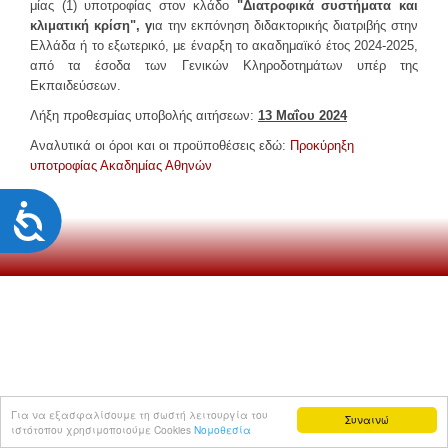
μίας (1) υποτροφίας στον κλάδο
"Διατροφικά συστήματα και
ΕΣΤΙΑΤΌΡΙΑ
κλιματική κρίση", γ
ια την εκπόνηση διδακτορικής διατριβής στην
Ελλάδα ή το εξωτερικό, με έναρξη το ακαδημαϊκό έτος 2024-2025,
ΦΟΙΤΗΤΙΚΉ ΖΩΉ
από τα έσοδα των Γενικών Κληροδοτημάτων υπέρ της
Εκπαιδεύσεων.
Αθλητισμός
Λήξη προθεσμίας υποβολής αιτήσεων:
13 Μαΐου 2024
Φοιτητικό Κέντρο
Αναλυτικά οι όροι και οι προϋποθέσεις εδώ:
Προκύρηξη
ΚΕ.ΨΥ.ΣΥ
υποτροφίας Ακαδημίας Αθηνών
Συνήγορος του φοιτητή
Προσιτότητα
Απασχόληση & Σταδιοδρομία
Διάφορα χρήσιμα
Φωτογραφικό Λεύκωμα
ΑΝΑΚΟΙΝΩΣΕΙΣ
ΕΠΙΚΟΙΝΩΝΊΑ
Για να εξασφαλίσουμε τη σωστή λειτουργία του
Προσωπικό
Συναινώ
ιστότοπου χρησιμοποιούμε Cookies
Νομοθεσία
Φοιτητική Μέριμνα Ηρακλείου