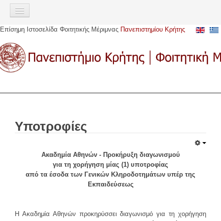
Σημείωση:
Αυτός
ο
Επίσημη Ιστοσελίδα Φοιτητικής Μέριμνας
Πανεπιστημίου Κρήτης
ιστότοπος
ΑΡΧΙΚΉ
περιλαμβάνει
ένα
ΠΑΡΟΧΈΣ
σύστημα
προσβασιμότητας.
Σίτιση
Στέγαση
Στεγαστικό επίδομα
Υποτροφίες
Αστική μετακίνηση
Υγειονομική περίθαλψη
Ακαδημία Αθηνών - Προκήρυξη διαγωνισμού
Ευρωπαϊκή Κάρτα Ασφάλισης Ασθενείας (Ε.Κ.Α.Α)
για τη χορήγηση μίας (1) υποτροφίας
Ακαδημαϊκή Ταυτότητα (πάσο)
από τα έσοδα των Γενικών Κληροδοτημάτων υπέρ της
Εκπαιδεύσεως
Υποτροφίες
Κοινωνική μέριμνα
Η Ακαδημία Αθηνών προκηρύσσει διαγωνισμό για τη χορήγηση