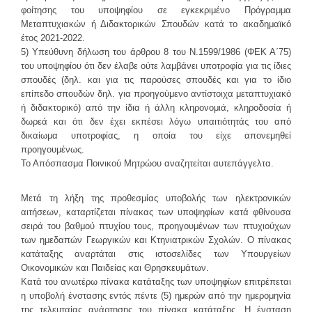
φοίτησης του υποψηφίου σε εγκεκριμένο Πρόγραμμα
Μεταπτυχιακών ή Διδακτορικών Σπουδών κατά το ακαδημαϊκό
έτος 2021-2022.
5) Υπεύθυνη δήλωση του άρθρου 8 του Ν.1599/1986 (ΦΕΚ Α΄75)
του υποψηφίου ότι δεν έλαβε ούτε λαμβάνει υποτροφία για τις ίδιες
σπουδές (δηλ. και για τις παρούσες σπουδές και για το ίδιο
επίπεδο σπουδών δηλ. για προηγούμενο αντίστοιχα μεταπτυχιακό
ή διδακτορικό) από την ίδια ή άλλη κληρονομιά, κληροδοσία ή
δωρεά και ότι δεν έχει εκπέσει λόγω υπαιτιότητάς του από
δικαίωμα υποτροφίας, η οποία του είχε απονεμηθεί
προηγουμένως.
Το Απόσπασμα Ποινικού Μητρώου αναζητείται αυτεπάγγελτα.
Μετά τη λήξη της προθεσμίας υποβολής των ηλεκτρονικών
αιτήσεων, καταρτίζεται πίνακας των υποψηφίων κατά φθίνουσα
σειρά του βαθμού πτυχίου τους, προηγουμένων των πτυχιούχων
των ημεδαπών Γεωργικών και Κτηνιατρικών Σχολών. Ο πίνακας
κατάταξης αναρτάται στις ιστοσελίδες των Υπουργείων
Οικονομικών και Παιδείας και Θρησκευμάτων.
Κατά του ανωτέρω πίνακα κατάταξης των υποψηφίων επιτρέπεται
η υποβολή ένστασης εντός πέντε (5) ημερών από την ημερομηνία
της τελευταίας ανάρτησης του πίνακα κατάταξης. Η ένσταση