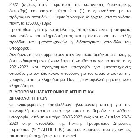
2022 (κυρίως στην περίπτωση της εκπόνησης διδακτορικής
Φοιτητική Μέριμνα Ρεθύμνου
διατριβής) και διαρκεί μέχρι ένα (1) έτος ανάλογα με το
πρόγραμμα σπουδών. Η μηνιαία χορηγία ανέρχεται στα τριακόσια
Συχνές Ερωτήσεις
πενήντα (350,00) ευρώ.
Προτάσεις - Βελτιώσεις - Σκέψεις - Παράπονα
Προϋπόθεση για την καταβολή της υποτροφίας είναι η επάρκεια
των εσόδων του κληροδοτήματος και η διαπίστωση της καλής
ΠΛΗΡΟΦΟΡΊΕΣ
προόδου των μεταπτυχιακών ή διδακτορικών σπουδών του
υποτρόφου.
Δεν δύνανται να συμμετέχουν στην ανωτέρω διαδικασία επιλογής
όσοι ενδιαφερόμενοι έχουν λάβει ή λαμβάνουν για το ακαδ. έτος
2021-2022 και προηγούμενα υποτροφία για μεταπτυχιακές
σπουδές για τον ίδιο κύκλο σπουδών, για τον οποίο αιτούνται την
χορηγία, από το κληροδότημα Παν. Τριανταφυλλίδη ή από άλλο
κληροδότημα.
Β. ΥΠΟΒΟΛΗ ΗΛΕΚΤΡΟΝΙΚΗΣ ΑΙΤΗΣΗΣ ΚΑΙ
ΔΙΚΑΙΟΛΟΓΗΤΙΚΩΝ
Οι ενδιαφερόμενοι υποβάλλουν ηλεκτρονική αίτηση για την
κοινωφελή περιουσία από την οποία επιθυμούν να λάβουν
υποτροφία, από τη Δευτέρα 20-02-2023 έως και τη Δευτέρα 20-3-
2023 στην ιστοσελίδα της Γενικής Γραμματείας Δημόσιας
Περιουσίας (Ψ.Υ.ΔΗ.ΠΕ.Ε.Κ.) με τους κωδικούς που έχουν ως
πιστοποιημένοι χρήστες του Taxisnet.