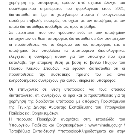
χορήγηση της υποτροφίας, εφόσον από σχετικό έλεγχο του
εκκαθαριστικού σημειώματος του φορολογικού έτους 2021,
διαπιστωθεί ότι έχει το χαμηλότερο ατομικό ή οικογενειακό
εισόδημα επιβολής εισφοράς, σε σχέση με τον υποψήφιο, με τον
οποίο διαπιστώθηκε ισοβαθμία ως προς το βαθμό.
Σε περίπτωση που στο πρόσωπο ενός εκ των υποψηφίων
επιτυχόντων σε θέση υποτροφίας διαπιστωθεί ότι δεν συντρέχουν
οι προϋποθέσεις για το διορισμό του ως υποτρόφου, είτε ο
υποψήφιος δεν υποβάλλει τα απαιτούμενα δικαιολογητικά,
ελέγχεται η συνδρομή αυτών για τον υποψήφιο που έχει
καταλάβει την επόμενη θέση με βάση το βαθμό Πτυχίου του
Πρώτου Κύκλου Σπουδών και εφόσον διαπιστωθεί ότι οι
προϋποθέσεις της συστατικής πράξης του ως άνω
κληροδοτήματος συντρέχουν για αυτόν, διορίζεται υπότροφος.
Οι επιτυχόντες σε θέση υποτροφίας για τους οποίους
διαπιστώνεται ότι συντρέχουν οι όροι και οι προϋποθέσεις για τη
χορήγησή της διορίζονται υπότροφοι με απόφαση Προϊστάμενου
της Γενικής Δ/νσης Ανώτατης Εκπαίδευσης του Υπουργείου
Παιδείας και Θρησκευμάτων.
Η παρούσα Προκήρυξη αναρτάται στην ιστοσελίδα του
Υπουργείου Παιδείας και Θρησκευμάτων : www.minedu.gov.gr /
Τριτοβάθμια Εκπαίδευση/ Υποτροφίες-Κληροδοτήματα και στην