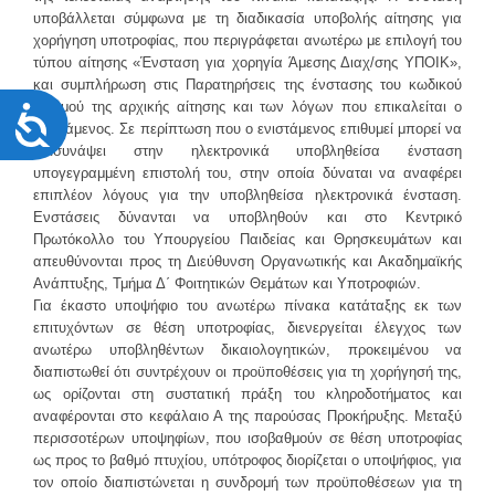
υποβάλλεται σύμφωνα με τη διαδικασία υποβολής αίτησης για
χορήγηση υποτροφίας, που περιγράφεται ανωτέρω με επιλογή του
τύπου αίτησης «Ένσταση για χορηγία Άμεσης Διαχ/σης ΥΠΟΙΚ»,
και συμπλήρωση στις Παρατηρήσεις της ένστασης του κωδικού
Προσιτότητα
αριθμού της αρχικής αίτησης και των λόγων που επικαλείται ο
ενιστάμενος. Σε περίπτωση που ο ενιστάμενος επιθυμεί μπορεί να
επισυνάψει στην ηλεκτρονικά υποβληθείσα ένσταση
υπογεγραμμένη επιστολή του, στην οποία δύναται να αναφέρει
επιπλέον λόγους για την υποβληθείσα ηλεκτρονικά ένσταση.
Ενστάσεις δύνανται να υποβληθούν και στο Κεντρικό
Πρωτόκολλο του Υπουργείου Παιδείας και Θρησκευμάτων και
απευθύνονται προς τη Διεύθυνση Οργανωτικής και Ακαδημαϊκής
Ανάπτυξης, Τμήμα Δ΄ Φοιτητικών Θεμάτων και Υποτροφιών.
Για έκαστο υποψήφιο του ανωτέρω πίνακα κατάταξης εκ των
επιτυχόντων σε θέση υποτροφίας, διενεργείται έλεγχος των
ανωτέρω υποβληθέντων δικαιολογητικών, προκειμένου να
διαπιστωθεί ότι συντρέχουν οι προϋποθέσεις για τη χορήγησή της,
ως ορίζονται στη συστατική πράξη του κληροδοτήματος και
αναφέρονται στο κεφάλαιο Α της παρούσας Προκήρυξης. Μεταξύ
περισσοτέρων υποψηφίων, που ισοβαθμούν σε θέση υποτροφίας
ως προς το βαθμό πτυχίου, υπότροφος διορίζεται ο υποψήφιος, για
τον οποίο διαπιστώνεται η συνδρομή των προϋποθέσεων για τη