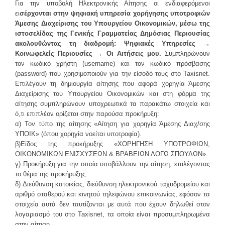
Για την υποβολή Ηλεκτρονικής Αίτησης οι ενδιαφερόμενοι
ει
σέρχονται στην ψηφιακή υπηρεσία χορήγησης υποτροφιών
Άμεσης Διαχείρισης του Υπουργείου Οικονομικών, μέσω της
ιστοσελίδας της Γενικής Γραμματείας Δημόσιας Περιουσίας
ακολουθώντας τη διαδρομή: Ψηφιακές Υπηρεσίες →
Κοινωφελείς Περιουσίες → Οι Αιτήσεις μου.
Συμπληρώνουν
τον κωδικό χρήστη (username) και τον κωδικό πρόσβασης
(password) που χρησιμοποιούν για την είσοδό τους στο Taxisnet.
Επιλέγουν τη δημιουργία αίτησης που αφορά χορηγία Άμεσης
Διαχείρισης του Υπουργείου Οικονομικών και στη φόρμα της
αίτησης συμπληρώνουν υποχρεωτικά τα παρακάτω στοιχεία και
ό,τι επιπλέον ορίζεται στην παρούσα προκήρυξη:
α) Τον τύπο της αίτησης «Αίτηση για χορηγία Άμεσης Διαχ/σης
ΥΠΟΙΚ» (όπου χορηγία νοείται υποτροφία).
β)Είδος της προκήρυξης «ΧΟΡΗΓΗΣΗ ΥΠΟΤΡΟΦΙΩΝ,
ΟΙΚΟΝΟΜΙΚΩΝ ΕΝΙΣΧΥΣΕΩΝ & ΒΡΑΒΕΙΩΝ ΛΟΓΩ ΣΠΟΥΔΩΝ».
γ) Προκήρυξη για την οποία υποβάλλουν την αίτηση, επιλέγοντας
το θέμα της προκήρυξης.
δ) Διεύθυνση κατοικίας, διεύθυνση ηλεκτρονικού ταχυδρομείου και
αριθμό σταθερού και κινητού τηλεφώνου επικοινωνίας, εφόσον τα
στοιχεία αυτά δεν ταυτίζονται με αυτά που έχουν δηλωθεί στον
λογαριασμό του στο Taxisnet, τα οποία είναι προσυμπληρωμένα
στην αίτηση.