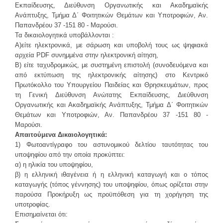
Εκπαίδευσης, Διεύθυνση Οργανωτικής και Ακαδημαϊκής
Ανάπτυξης, Τμήμα Δ΄ Φοιτητικών Θεμάτων και Υποτροφιών, Αν.
Παπανδρέου 37 -151 80 - Μαρούσι.
Τα δικαιολογητικά υποβάλλονται :
Α)είτε ηλεκτρονικά, με σάρωση και υποβολή τους ως ψηφιακά
αρχεία PDF συνημμένα στην ηλεκτρονική αίτηση,
Β) είτε ταχυδρομικώς, με συστημένη επιστολή (συνοδευόμενα και
από εκτύπωση της ηλεκτρονικής αίτησης) στο Κεντρικό
Πρωτόκολλο του Υπουργείου Παιδείας και Θρησκευμάτων, προς
τη Γενική Διεύθυνση Ανώτατης Εκπαίδευσης, Διεύθυνση
Οργανωτικής και Ακαδημαϊκής Ανάπτυξης, Τμήμα Δ΄ Φοιτητικών
Θεμάτων και Υποτροφιών, Αν. Παπανδρέου 37 -151 80 -
Μαρούσι.
Απαιτούμενα Δικαιολογητικά:
1) Φωτοαντίγραφο του αστυνομικού δελτίου ταυτότητας του
υποψηφίου από την οποία προκύπτει:
α) η ηλικία του υποψηφίου,
β) η ελληνική ιθαγένεια ή η ελληνική καταγωγή και ο τόπος
καταγωγής (τόπος γέννησης) του υποψηφίου, όπως ορίζεται στην
παρούσα Προκήρυξη ως προϋπόθεση για τη χορήγηση της
υποτροφίας.
Επισημαίνεται ότι: