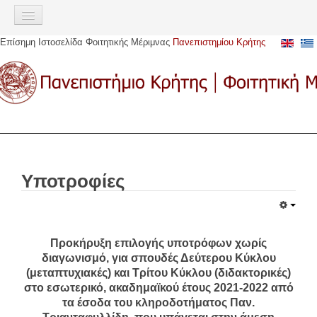
Σημείωση:
Αυτός
ο
Επίσημη Ιστοσελίδα Φοιτητικής Μέριμνας
Πανεπιστημίου Κρήτης
ιστότοπος
ΑΡΧΙΚΉ
περιλαμβάνει
ένα
ΠΑΡΟΧΈΣ
σύστημα
προσβασιμότητας.
Σίτιση
Στέγαση
Στεγαστικό επίδομα
Υποτροφίες
Αστική μετακίνηση
Υγειονομική περίθαλψη
Ευρωπαϊκή Κάρτα Ασφάλισης Ασθενείας (Ε.Κ.Α.Α)
Προκήρυξη επιλογής υποτρόφων χωρίς
Ακαδημαϊκή Ταυτότητα (πάσο)
διαγωνισμό, για σπουδές Δεύτερου Κύκλου
Υποτροφίες
(μεταπτυχιακές) και Τρίτου Κύκλου (διδακτορικές)
στο εσωτερικό, ακαδημαϊκού έτους 2021-2022 από
Κοινωνική μέριμνα
τα έσοδα του κληροδοτήματος Παν.