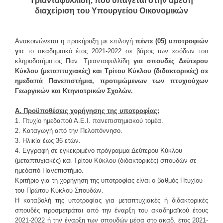
Τριανταφυλλίδη, που υπάγεται στην άμεση
ΕΣΤΙΑΤΌΡΙΑ
διαχείριση του Υπουργείου Οικονομικών
ΦΟΙΤΗΤΙΚΉ ΖΩΉ
Ανακοινώνεται η προκήρυξη με επιλογή
πέντε (05) υποτροφιών
Αθλητισμός
γ
ια το ακαδημαϊκό έτος 2021-2022 σε βάρος των εσόδων του
κληροδοτήματος Παν. Τριανταφυλλίδη
για σπουδές Δεύτερου
Φοιτητικό Κέντρο
Κύκλου (μεταπτυχιακές) και Τρίτου Κύκλου (διδακτορικές) σε
ΚΕ.ΨΥ.ΣΥ
ημεδαπά Πανεπιστήμια, προτιμώμενων των πτυχιούχων
Γεωργικών και Κτηνιατρικών Σχολών.
Συνήγορος του φοιτητή
Απασχόληση & Σταδιοδρομία
Α. Προϋποθέσεις χορήγησης της υποτροφίας:
1. Πτυχίο ημεδαπού Α.Ε.Ι. πανεπιστημιακού τομέα.
Διάφορα χρήσιμα
2. Καταγωγή από την Πελοπόννησο.
3. Ηλικία έως 36 ετών.
Φωτογραφικό Λεύκωμα
4. Εγγραφή σε εγκεκριμένο πρόγραμμα Δεύτερου Κύκλου
(μεταπτυχιακές) και Τρίτου Κύκλου (διδακτορικές) σπουδών σε
ΑΝΑΚΟΙΝΩΣΕΙΣ
ημεδαπό Πανεπιστήμιο.
Κριτήριο για τη χορήγηση της υποτροφίας είναι ο βαθμός Πτυχίου
ΕΠΙΚΟΙΝΩΝΊΑ
του Πρώτου Κύκλου Σπουδών.
Η καταβολή της υποτροφίας για μεταπτυχιακές ή διδακτορικές
Προσωπικό
σπουδές προσμετράται από την έναρξη του ακαδημαϊκού έτους
2021-2022 ή την έναρξη των σπουδών μέσα στο ακαδ. έτος 2021-
Φοιτητική Μέριμνα Ηρακλείου