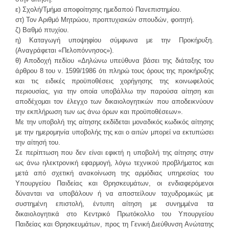
ε) Σχολή/Τμήμα αποφοίτησης ημεδαπού Πανεπιστημίου.
στ) Τον Αριθμό Μητρώου, προπτυχιακών σπουδών, φοιτητή.
ζ) Βαθμό πτυχίου.
η) Καταγωγή υποψηφίου σύμφωνα με την Προκήρυξη.
(Αναγράφεται «Πελοπόννησος»).
θ) Αποδοχή πεδίου «Δηλώνω υπεύθυνα βάσει της διάταξης του
άρθρου 8 του ν. 1599/1986 ότι πληρώ τους όρους της προκήρυξης
και τις ειδικές προϋποθέσεις χορήγησης της κοινωφελούς
περιουσίας, για την οποία υποβάλλω την παρούσα αίτηση και
αποδέχομαι τον έλεγχο των δικαιολογητικών που αποδεικνύουν
την εκπλήρωση των ως άνω όρων και προϋποθέσεων».
Με την υποβολή της αίτησης εκδίδεται μοναδικός κωδικός αίτησης
με την ημερομηνία υποβολής της και ο αιτών μπορεί να εκτυπώσει
την αίτησή του.
Σε περίπτωση που δεν είναι εφικτή η υποβολή της αίτησης στην
ως άνω ηλεκτρονική εφαρμογή, λόγω τεχνικού προβλήματος και
μετά από σχετική ανακοίνωση της αρμόδιας υπηρεσίας του
Υπουργείου Παιδείας και Θρησκευμάτων, οι ενδιαφερόμενοι
δύνανται να υποβάλουν ή να αποστείλουν ταχυδρομικώς με
συστημένη επιστολή, έντυπη αίτηση με συνημμένα τα
δικαιολογητικά στο Κεντρικό Πρωτόκολλο του Υπουργείου
Παιδείας και Θρησκευμάτων, προς τη Γενική Διεύθυνση Ανώτατης