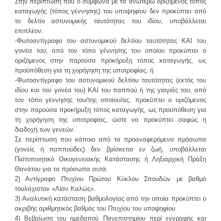
Στην περίπτωση που ο σύμφωνα με τα ανωτέρω οριζόμενος τόπος
καταγωγής (τόπος γέννησης) του υποψηφίου δεν προκύπτει από
το δελτίο αστυνομικής ταυτότητας του ιδίου, υποβάλλεται
επιπλέον:
-Φωτοαντίγραφο του αστυνομικού δελτίου ταυτότητας ΚΑΙ του
γονέα του, από τον τόπο γέννησης του οποίου προκύπτει ο
οριζόμενος στην παρούσα προκήρυξη τόπος καταγωγής, ως
προϋπόθεση για τη χορήγηση της υποτροφίας, ή
-Φωτοαντίγραφο του αστυνομικού δελτίου ταυτότητας (εκτός του
ιδίου και του γονέα του) ΚΑΙ του παππού ή της γιαγιάς του, από
τον τόπο γέννησης του/της οποίου/ας, προκύπτει ο οριζόμενος
στην παρούσα προκήρυξη τόπος καταγωγής, ως προϋπόθεση για
τη χορήγηση της υποτροφίας, ώστε να προκύπτει σαφώς η
διαδοχή των γενεών.
Σε περίπτωση που κάποιο από τα προαναφερόμενα πρόσωπα
(γονείς ή παππούδες) δεν βρίσκεται εν ζωή, υποβάλλεται
Πιστοποιητικό Οικογενειακής Κατάστασης ή Ληξιαρχική Πράξη
Θανάτου για τα πρόσωπα αυτά.
2) Αντίγραφο Πτυχίου Πρώτου Κύκλου Σπουδών με βαθμό
τουλάχιστον «Λίαν Καλώς».
3) Αναλυτική κατάσταση βαθμολογίας από την οποία προκύπτει ο
ακριβής αριθμητικός βαθμός του Πτυχίου του υποψηφίου.
4) Βεβαίωση του ημεδαπού Πανεπιστημίου περί εγγραφής και