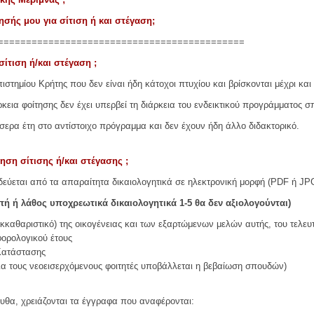
ησής μου για σίτιση ή και στέγαση;
============================================
σίτιση ή/και στέγαση ;
ιστημίου Κρήτης που δεν είναι ήδη κάτοχοι πτυχίου και βρίσκονται μέχρι και τ
ρκεια φοίτησης δεν έχει υπερβεί τη διάρκεια του ενδεικτικού προγράμματος 
σσερα έτη στο αντίστοιχο πρόγραμμα και δεν έχουν ήδη άλλο διδακτορικό.
τηση σίτισης ή/και στέγασης ;
οδεύεται από τα απαραίτητα δικαιολογητικά σε ηλεκτρονική μορφή (PDF ή JP
πή ή λάθος υποχρεωτικά δικαιολογητικά 1-5 θα δεν αξιολογούνται)
κκαθαριστικό) της οικογένειας και των εξαρτώμενων μελών αυτής, του τελευ
φορολογικού έτους
Κατάστασης
ια τους νεοεισερχόμενους φοιτητές υποβάλλεται η βεβαίωση σπουδών)
υθα, χρειάζονται τα έγγραφα που αναφέρονται: