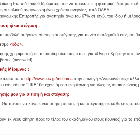
βαίωση Εκπαιδευτικού Ιδρύματος που να προκύπτει η φοιτητική ιδιότητα του/
ση συνολικού αναγνωρισμένου χρόνου ανεργίας από ΟΑΕΔ
ιονομικής Επιτροπής για αναπηρία άνω του 67% σε ισχύ, του ίδιου ή μέλους
τιση ή/και στέγαση ;
 υποβολή αιτήσεων σίτισης και στέγασης για το νέο ακαδημαϊκό έτος και θα
δεσμο
<εδώ>
.
ίτησης χρησιμοποιήστε το ακαδημαϊκό σας e-mail για «Όνομα Χρήστη» και τον
βασης (password).
κής Μέριμνας ;
δικτυακό τόπο
http://www.uoc.gr/merimna
στην επιλογή «Ανακοινώσεις» αλλά 
υ εάν κάνετε “LIKE” θα έχετε άμεσα ενημέρωση για όλες τις ανακοινώσεις 
ησής μου για σίτιση ή και στέγαση;
ς. Θα πρέπει να κάνετε νέα αίτηση σίτισης ή και στέγασης σε κάθε έτος σπο
υν εκ νέου αίτηση προς το τέλος του ακαδημαϊκού έτους (Ιούνιος) για το επ