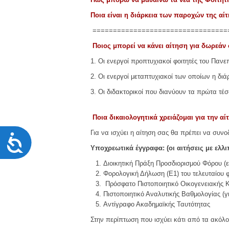
χρησιμοποιούν
πρόγραμμα
Ποια είναι η διάρκεια των παροχών της αίτ
ανάγνωσης
=================================
οθόνης
Πατήστε
Ποιος μπορεί να κάνει αίτηση για δωρεάν 
Control-
1. Οι ενεργοί προπτυχιακοί φοιτητές του Πανεπ
F10
για
2. Oι ενεργοί μεταπτυχιακοί των οποίων η διά
να
3. Oι διδακτορικοί που διανύουν τα πρώτα τέ
ανοίξετε
ένα
μενού
Ποια δικαιολογητικά χρειάζομαι για την αί
προσβασιμότητας.
Για να ισχύει η αίτηση σας θα πρέπει να συν
Προσιτότητα
Υποχρεωτικά έγγραφα: (οι αιτήσεις με ελλι
Διοικητική Πράξη Προσδιορισμού Φόρου (ε
Φορολογική Δήλωση (Ε1) του τελευταίου 
Πρόσφατο Πιστοποιητικό Οικογενειακής 
Πιστοποιητικό Αναλυτικής Βαθμολογίας (γ
Αντίγραφο Ακαδημαϊκής Ταυτότητας
Στην περίπτωση που ισχύει κάτι από τα ακόλο