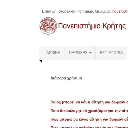
Σημείωση:
Αυτός
Επίσημη Ιστοσελίδα Φοιτητικής Μέριμνας
Πανεπιστ
ο
ιστότοπος
περιλαμβάνει
ένα
σύστημα
προσβασιμότητας.
Πατήστε
ΑΡΧΙΚΉ
ΠΑΡΟΧΈΣ
ΕΣΤΙΑΤΌΡΙΑ
Control-
F11
για
να
προσαρμόσετε
Διάφορα χρήσιμα
τον
ιστότοπο
στα
άτομα
Ποιος μπορεί να κάνει αίτηση για δωρεάν σ
με
Ποια δικαιολογητικά χρειάζομαι για την αίτ
προβλήματα
όρασης
Πώς μπορώ να κάνω
αίτηση για δωρεάν σί
που
Πώς μπορώ να μαθαίνω τα νέα της Φοιτητι