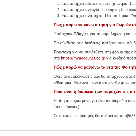
Εάν υπάρχει αδερφός/η φοιτητής/τρια: Βε
Εάν υπάρχει ανεργία: Πρόσφατη Βεβαίω
Εάν υπάρχει αναπηρία: Πιστοποιητικό Υγε
Πώς μπορώ να κάνω
αίτηση για δωρεάν σί
Υπάρχουν
Οδηγίες
για τη συμπλήρωση και και
Για σύνδεση στις
Αιτήσεις
πατήστε στον σύν
Προσοχή
για να συνδεθείτε στη φόρμα της α
στο
https://myaccount.uoc.gr
για κωδικό πρόσ
Πώς μπορώ να μαθαίνω τα νέα της Φοιτητι
Όλες οι ανακοινώσεις μας θα υπάρχουν στο 
«Φοιτητική Μέριμνα Πανεπιστήμιο Κρήτης» όπο
Ποια είναι η διάρκεια των παροχών τnς αίτ
Η αίτηση ισχύει μόνο για ένα ακαδημαϊκό έτο
έτους (Ιούνιος).
Οι πρωτοετείς φοιτητές θα πρέπει να υποβάλλο