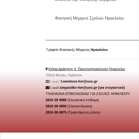
Φοιτητική Μέριμνα Σχολών Ηρακλείου
Γραφείο Φοιτητικής Μέριμνας
Ηρακλείου
Κτήριο Διοίκησης ΙΙ, Πανεπιστημιούπολη Ηρακλείου
70013 Βούτες, Ηράκλειο
f.merimna-her@uoc.gr
Ε-mail:
stegastiko-her@uoc.gr
(για στεγαστικό)
Ε-mail:
ΤΗΛΕΦΩΝΑ ΕΠΙΚΟΙΝΩΝΙΑΣ ΓΙΑ
ΣΧΟΛΕΣ ΗΡΑΚΛΕΙΟΥ:
2810-39 4888
(Στεγαστικό επίδομα)
2810-39 4899
(Σίτιση/
στέγαση
)
2810-39 4875
(Προϊστάμενος,σίτιση)
Copyright © 2016 Τμήμα Φοιτητικής Μέριμνας
Υποστήριξη:
MiSUoC
/
Κέντρο Υποδομών κ