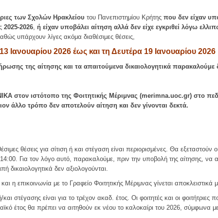
ήτριες των Σχολών Ηρακλείου
του Πανεπιστημίου Κρήτης
που δεν είχαν υπ
ς
2025-2026
,
ή είχαν υποβάλει αίτηση αλλά δεν είχε εγκριθεί λόγω ελλι
αθώς υπάρχουν λίγες ακόμα διαθέσιμες θέσεις,
13 Ιανουαρίου 2026 έως και τη Δευτέρα 19 Ιανουαρίου 2026
ήρωσης της αίτησης και τα απαιτούμενα δικαιολογητικά παρακαλούμε 
ΚΑ στον ιστότοπο της Φοιτητικής Μέριμνας (merimna.uoc.gr) στο πεδ
ον άλλο τρόπο δεν αποτελούν αίτηση και δεν γίνονται δεκτά.
έσιμες θέσεις για σίτιση ή και στέγαση είναι περιορισμένες. Θα εξεταστούν 
 14:00. Για τον λόγο αυτό, παρακαλούμε, πριν την υποβολή της αίτησης, να 
πή δικαιολογητικά δεν αξιολογούνται.
 και η επικοινωνία με το Γραφείο Φοιτητικής Μέριμνας γίνεται αποκλειστικά 
/και στέγασης είναι για το τρέχον ακαδ. έτος. Οι φοιτητές και οι φοιτήτριες
μαϊκό έτος θα πρέπει να αιτηθούν εκ νέου το καλοκαίρι του 2026, σύμφωνα μ