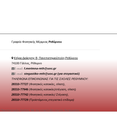
Γραφείο Φοιτητικής Μέριμνας
Ρεθύμνου
Κτήριο Διοίκησης Β, Πανεπιστημιούπολη Ρεθύμνου
74100 Γάλλος, Ρέθυμνο
f.merimna-reth@uoc.gr
Ε-mail:
stegastiko-reth@uoc.gr
(για στεγαστικό)
Ε-mail:
ΤΗΛΕΦΩΝΑ ΕΠΙΚΟΙΝΩΝΙΑΣ ΓΙΑ ΤΙΣ ΣΧΟΛΕΣ ΡΕΘΥΜΝΟΥ:
28310-77727
(Φοιτητικές κατοικίες, σίτιση),
28310-77946
(
Φοιτητικές κατοικίες/στέγαση
, σίτιση)
28310-77742
(Φοιτητικές κατοικίες/ Στέγαση),
28310-77729
(
Προϊστάμενος,στεγαστικό επίδομα
)
 Πανεπιστημίου Κρήτης. Με την επιφύλαξη παντός δικαιώματος.
αι Υπηρεσιών Τεχνολογιών Πληροφορικής και Επικοινωνιών