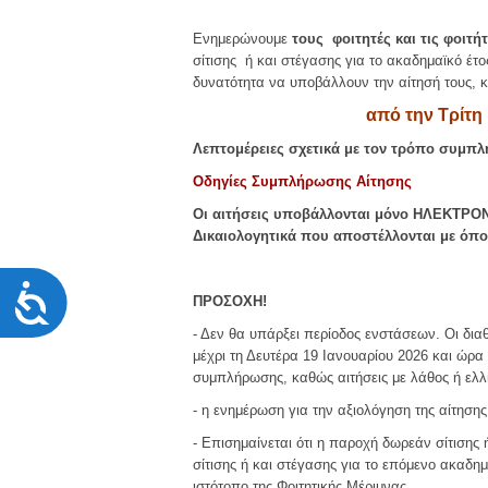
χρησιμοποιούν
πρόγραμμα
Ενημερώνουμε
τους φοιτητές και τις φοιτ
ανάγνωσης
σίτισης ή και στέγασης για το ακαδημαϊκό έτο
οθόνης
δυνατότητα να υποβάλλουν την αίτησή τους, κ
Πατήστε
Control-
από την Τρίτη 
F10
Λεπτομέρειες σχετικά με τον τρόπο συμπλ
για
να
Οδηγίες Συμπλήρωσης Αίτησης
ανοίξετε
Οι αιτήσεις υποβάλλονται μόνο ΗΛΕΚΤΡΟΝΙ
ένα
Δικαιολογητικά που αποστέλλονται με όποι
μενού
προσβασιμότητας.
Προσιτότητα
ΠΡΟΣΟΧΗ!
- Δεν θα υπάρξει περίοδος ενστάσεων. Οι διαθ
μέχρι τη Δευτέρα 19 Ιανουαρίου 2026 και ώρα
συμπλήρωσης, καθώς αιτήσεις με λάθος ή ελλι
- η ενημέρωση για την αξιολόγηση της αίτησης
- Επισημαίνεται ότι η παροχή δωρεάν σίτισης ή
σίτισης ή και στέγασης για το επόμενο ακαδη
ιστότοπο της Φοιτητικής Μέριμνας.